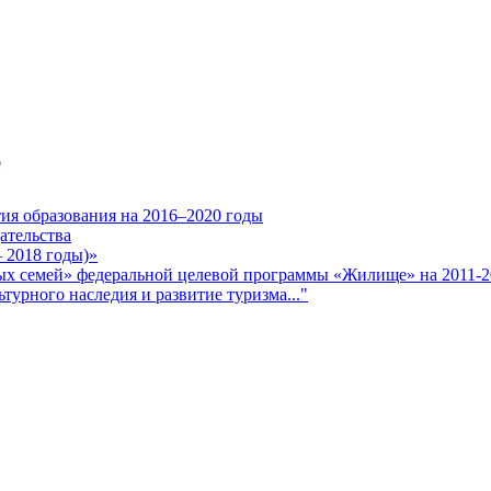
е
ия образования на 2016–2020 годы
ательства
– 2018 годы)»
х семей» федеральной целевой программы «Жилище» на 2011-2
турного наследия и развитие туризма..."