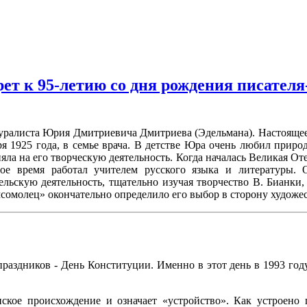
ет к 95-летию со дня рождения писате
атуралиста Юрия Дмитриевича Дмитриева (Эдельмана). Настояще
я 1925 года, в семье врача. В детстве Юра очень любил приро
ла на его творческую деятельность. Когда началась Великая От
лгое время работал учителем русского языка и литературы
ьскую деятельность, тщательно изучая творчество В. Бианки,
омолец» окончательно определило его выбор в сторону художес
 праздников - День Конституции. Именно в этот день в 1993 го
ское происхождение и означает «устройство». Как устроено 