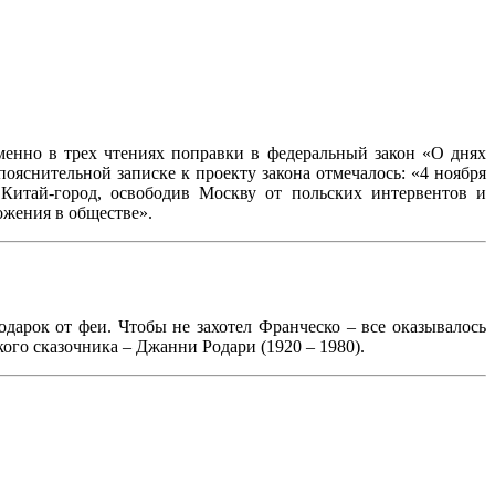
менно в трех чтениях поправки в федеральный закон «О днях
ояснительной записке к проекту закона отмечалось: «4 ноября
итай-город, освободив Москву от польских интервентов и
ожения в обществе».
дарок от феи. Чтобы не захотел Франческо – все оказывалось
ого сказочника – Джанни Родари (1920 – 1980).