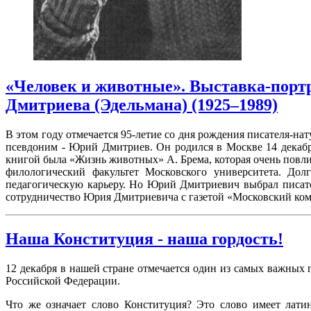
«Человек и животные». Выставка-портр
Дмитриева (Эдельмана) (1925–1989)
В этом году отмечается 95-летие со дня рождения писателя-н
псевдоним - Юрий Дмитриев. Он родился в Москве 14 декабр
книгой была «Жизнь животных» А. Брема, которая очень повлия
филологический факультет Московского университета. До
педагогическую карьеру. Но Юрий Дмитриевич выбрал писател
сотрудничество Юрия Дмитриевича с газетой «Московский комс
Наша Конституция - наша гордость!
12 декабря в нашей стране отмечается один из самых важных
Российской Федерации.
Что же означает слово Конституция? Это слово имеет латин