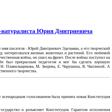
ля-натуралиста Юрия Дмитриевича
е имя писателя - Юрий Дмитриевич Эдельман, а его творческий
ду, интересовался жизнью животных и растений. Его любимой
ечественная война, он ушел на фронт. После войны поступил на
. Он был прекрасным педагогом и мог бы сделать хорошую
 Н. Плавильщикова, М. Зверева, Е. Чарушина, В. Чаплиной. А
твенного творчества.
ду всенародным голосованием была принята новая Конституция
государство и разъясняет Конституция. Гарантом исполнения