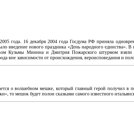
 2005 года. 16 декабря 2004 года Госдума РФ приняла одновре
ло введение нового праздника «День народного единства». В п
твом Кузьмы Минина и Дмитрия Пожарского штурмом взяли К
рода вне зависимости от происхождения, вероисповедания и пол
ается о волшебном мешке, который главный герой получил в по
ки», то мешок будет полон сказками самого известного итальянск