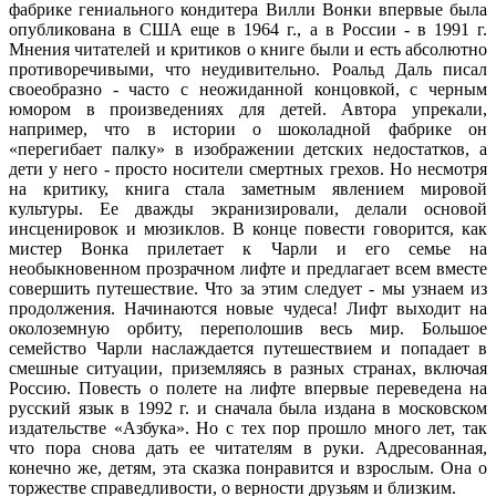
фабрике гениального кондитера Вилли Вонки впервые была
опубликована в США еще в 1964 г., а в России - в 1991 г.
Мнения читателей и критиков о книге были и есть абсолютно
противоречивыми, что неудивительно. Роальд Даль писал
своеобразно - часто с неожиданной концовкой, с черным
юмором в произведениях для детей. Автора упрекали,
например, что в истории о шоколадной фабрике он
«перегибает палку» в изображении детских недостатков, а
дети у него - просто носители смертных грехов. Но несмотря
на критику, книга стала заметным явлением мировой
культуры. Ее дважды экранизировали, делали основой
инсценировок и мюзиклов. В конце повести говорится, как
мистер Вонка прилетает к Чарли и его семье на
необыкновенном прозрачном лифте и предлагает всем вместе
совершить путешествие. Что за этим следует - мы узнаем из
продолжения. Начинаются новые чудеса! Лифт выходит на
околоземную орбиту, переполошив весь мир. Большое
семейство Чарли наслаждается путешествием и попадает в
смешные ситуации, приземляясь в разных странах, включая
Россию. Повесть о полете на лифте впервые переведена на
русский язык в 1992 г. и сначала была издана в московском
издательстве «Азбука». Но с тех пор прошло много лет, так
что пора снова дать ее читателям в руки. Адресованная,
конечно же, детям, эта сказка понравится и взрослым. Она о
торжестве справедливости, о верности друзьям и близким.