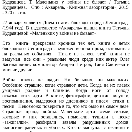
Кудрявцева Т. Маленьких у войны не бывает / Татьяна
Кудрявцева. - Спб. : Акварель, «Книжная лаборатория», 2015.
- 320 с. : ил.
27 января является Днем снятия блокады города Ленинграда
(1944 год). В издательстве «Акварель» вышла книга Татьяны
Кудрявцевой «Маленьких у войны не бывает».
Это книга- прекрасная хроника тех лет, книга о детях
блокадного Ленинграда - художественная проза, основанная
на реальных событиях. Никто из героев этой книги не
выдуман, все они - реальные люди среди них актер Олег
Басилашвили, композитор Андрей Петров, Таня Савичева и
многие другие.
Война никого не щадит. Ни больших, ни маленьких.
Особенно страшно, когда страдают дети. Когда на их глазах
умирают родные и близкие. Когда ноги от голода
отказываются идти. В книге, фотографии, детские рисунки,
воспоминания, выдержки из дневников и писем, стихи и
песни. Невозможо поверить в то, что это было на самом деле.
Страшная правда войны. Маленькие дети всеми силами,
которые у них оставались, помогали, тушили в песке
«зажигалки», разбирали завалы разрушенных домов,
выносили раненых и убитых. Кто-то выступал с песнями и