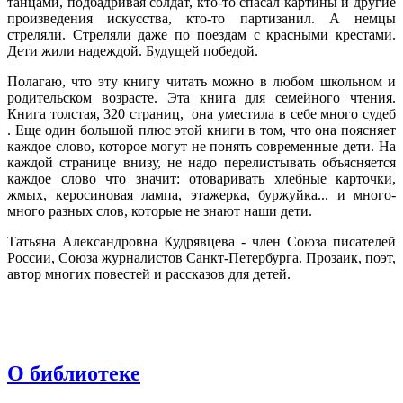
танцами, подбадривая солдат, кто-то спасал картины и другие
произведения искусства, кто-то партизанил. А немцы
стреляли. Стреляли даже по поездам с красными крестами.
Дети жили надеждой. Будущей победой.
Полагаю, что эту книгу читать можно в любом школьном и
родительском возрасте. Эта книга для семейного чтения.
Книга толстая, 320 страниц, она уместила в себе много судеб
. Еще один большой плюс этой книги в том, что она поясняет
каждое слово, которое могут не понять современные дети. На
каждой странице внизу, не надо перелистывать объясняется
каждое слово что значит: отоваривать хлебные карточки,
жмых, керосиновая лампа, этажерка, буржуйка... и много-
много разных слов, которые не знают наши дети.
Татьяна Александровна Кудрявцева - член Союза писателей
России, Союза журналистов Санкт-Петербурга. Прозаик, поэт,
автор многих повестей и рассказов для детей.
О библиотеке