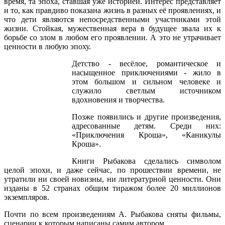
время, та эпоха, ставшая уже историей. Интерес представляет
и то, как правдиво показана жизнь в разных её проявлениях, и
что дети являются непосредственными участниками этой
жизни. Стойкая, мужественная вера в будущее звала их к
борьбе со злом в любом его проявлении. А это не утрачивает
ценности в любую эпоху.
Детство - весёлое, романтическое и
насыщенное приключениями - жило в
этом большом и сильном человеке и
служило светлым источником
вдохновения и творчества.
Позже появились и другие произведения,
адресованные детям. Среди них:
«Приключения Кроша», «Каникулы
Кроша».
Книги Рыбакова сделались символом
целой эпохи, и даже сейчас, по прошествии времени, не
утратили ни своей новизны, ни литературной ценности. Они
изданы в 52 странах общим тиражом более 20 миллионов
экземпляров.
Почти по всем произведениям А. Рыбакова сняты фильмы,
сценарии к которым написаны самим автором.