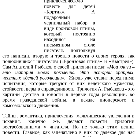
приключенческую
повесть для детей
«Кортик». А
подарочный
чернильный набор в
виде бронзовой птицы,
который постоянно
находился на
письменном столе
писателя, подтолкнул
его написать вторую и третью повести о своих героях, так
полюбившихся читателям («Бронзовая птица» и «Выстрел»).
Сам Анатолий Рыбаков о своей трилогии писал:
«Мои книги –
это история моего поколения. Это истории храбрых,
честных «детей революции».
Жизнь уже ставит перед ними
испытания, которые требуют от них недетского мужества,
стойкости, веры в справедливость. Трилогия А. Рыбакова - это
картины детства и юности в первые годы революции, во
время гражданской войны, в начале пионерского и
комсомольского движения.
Тайны, романтика, приключения, мальчишеские увлечения и
искания, конечно же, делают повести трилогии
востребованными у читателя. Но не только этим ценны
повести. Главное, как запечатлено в них то далёкое для нас