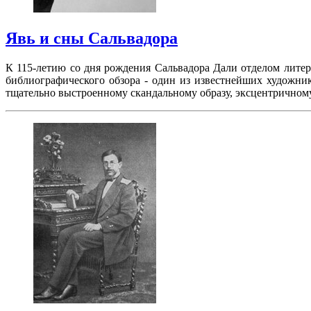
Явь и сны Сальвадора
К 115-летию со дня рождения Сальвадора Дали отделом литер
библиографического обзора - один из известнейших художни
тщательно выстроенному скандальному образу, эксцентричном